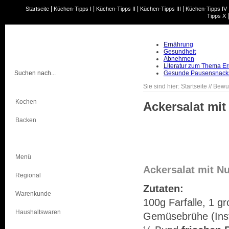
|
|
|
|
Startseite
Küchen-Tipps I
Küchen-Tipps II
Küchen-Tipps III
Küchen-Tipps IV
Tipps X
Ernährung
Gesundheit
Abnehmen
Literatur zum Thema E
Gesunde Pausensnack
Sie sind hier:
Startseite
//
Bewu
Kochen
Ackersalat mi
Backen
Bewusst Essen
Menü
Ackersalat mit N
Regional
Zutaten:
Warenkunde
100g Farfalle, 1 g
Haushaltswaren
Gemüsebrühe (Inst