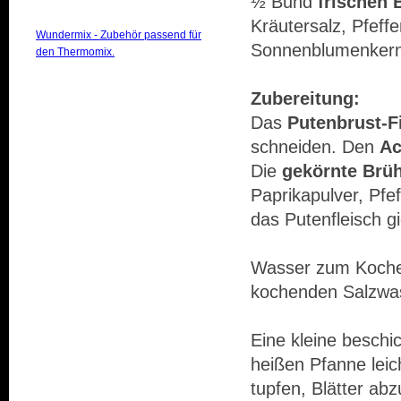
½ Bund
frischen 
Kräutersalz, Pfeff
Wundermix - Zubehör passend für
Sonnenblumenker
den Thermomix.
Zubereitung:
Das
Putenbrust-Fi
schneiden. Den
Ac
Die
gekörnte Brü
Paprikapulver, Pfe
das Putenfleisch g
Wasser zum Koche
kochenden Salzwas
Eine kleine beschi
heißen Pfanne lei
tupfen, Blätter ab