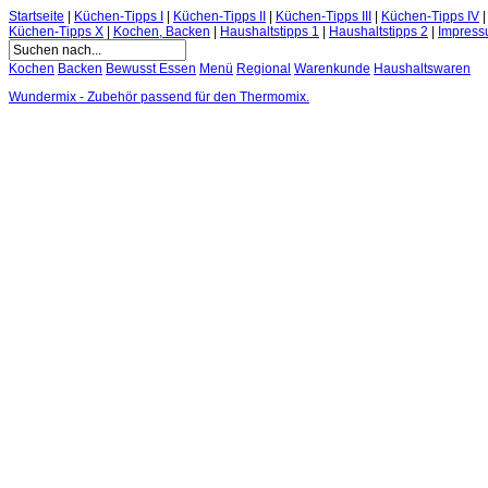
Startseite
|
Küchen-Tipps I
|
Küchen-Tipps II
|
Küchen-Tipps III
|
Küchen-Tipps IV
Küchen-Tipps X
|
Kochen, Backen
|
Haushaltstipps 1
|
Haushaltstipps 2
|
Impres
Kochen
Backen
Bewusst Essen
Menü
Regional
Warenkunde
Haushaltswaren
Wundermix - Zubehör passend für den Thermomix.