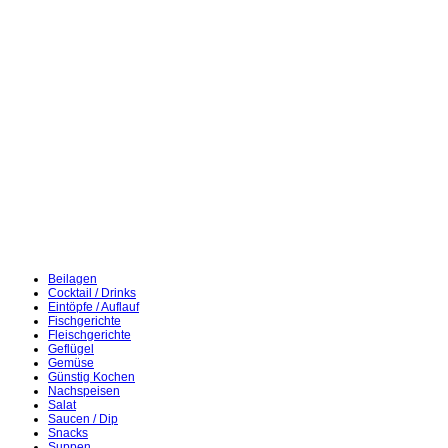
Beilagen
Cocktail / Drinks
Eintöpfe / Auflauf
Fischgerichte
Fleischgerichte
Geflügel
Gemüse
Günstig Kochen
Nachspeisen
Salat
Saucen / Dip
Snacks
Suppen