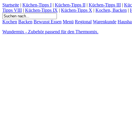
Startseite
|
Küchen-Tipps I
|
Küchen-Tipps II
|
Küchen-Tipps III
|
Küc
Tipps VIII
|
Küchen-Tipps IX
|
Küchen-Tipps X
|
Kochen, Backen
|
H
Kochen
Backen
Bewusst Essen
Menü
Regional
Warenkunde
Hausha
Wundermix - Zubehör passend für den Thermomix.