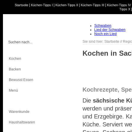
|
|
|
|
Startseite
Küchen-Tipps I
Küchen-Tipps II
Küchen-Tipps III
Küchen-Tipps IV
Tipps X
Schwaben
Lied der Schwaben
Noch ein Lied
Sie sind hier:
Startseite
//
Regi
Kochen in Sa
Kochen
Backen
Bewusst Essen
Kochrezepte, Spe
Menü
Die
sächsische K
Regional
werden und präsent
Warenkunde
und Erzgebirge. Ka
Haushaltswaren
Küche. Serviert we