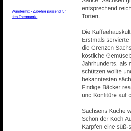
Sauce. Sachsen gil
entsprechend reic
Wundermix - Zubehör passend für
Torten.
den Thermomix.
Die Kaffeehauskult
Erstmals servierte
die Grenzen Sachse
köstliche Gemüsebe
Jahrhunderts, als 
schützen wollte un
bekanntesten sächs
Findige Bäcker re
und Konfitüre auf 
Sachsens Küche wu
Schon der Koch Au
Karpfen eine süß-