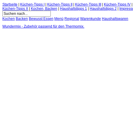
Startseite
|
Küchen-Tipps I
|
Küchen-Tipps II
|
Küchen-Tipps III
|
Küchen-Tipps IV
Küchen-Tipps X
|
Kochen, Backen
|
Haushaltstipps 1
|
Haushaltstipps 2
|
Impres
Kochen
Backen
Bewusst Essen
Menü
Regional
Warenkunde
Haushaltswaren
Wundermix - Zubehör passend für den Thermomix.