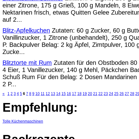
einer Zitrone, 175 g Grieß, 100 g Mandeln, 8 Eiwe
Nektarinen frisch, etwas Quitten Gelee Zubereitu
auf 2...
Blitz-Apfelkuchen
Zutaten: 60 g Zucker, 60 g Butte
Vanillinzucker, 1 Zitrone (unbehandelt), 250 g Qua
P. Backpulver Belag: 2 kg Äpfel, Zimtpulver, 100 
Zucke...
Blitztorte mit Rum
Zutaten für den Obstboden 80
4 Eier, 1 Vanillezucker, 140 g Mehl, Päckchen Ba
Schuß Rum Für den Belag: 2 Dosen Mandarinen mi
2 P...
«
1
2
3
4
5
6
7
8
9
10
11
12
13
14
15
16
17
18
19
20
21
22
23
24
25
26
27
28
2
Empfehlung:
Tolle Küchenmaschinen