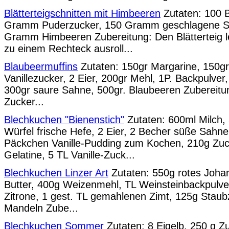
Blätterteigschnitten mit Himbeeren
Zutaten: 100 Bl
Gramm Puderzucker, 150 Gramm geschlagene S
Gramm Himbeeren Zubereitung: Den Blätterteig l
zu einem Rechteck ausroll...
Blaubeermuffins
Zutaten: 150gr Margarine, 150gr
Vanillezucker, 2 Eier, 200gr Mehl, 1P. Backpulver
300gr saure Sahne, 500gr. Blaubeeren Zubereitu
Zucker...
Blechkuchen "Bienenstich"
Zutaten: 600ml Milch,
Würfel frische Hefe, 2 Eier, 2 Becher süße Sahne
Päckchen Vanille-Pudding zum Kochen, 210g Zuck
Gelatine, 5 TL Vanille-Zuck...
Blechkuchen Linzer Art
Zutaten: 550g rotes Joha
Butter, 400g Weizenmehl, TL Weinsteinbackpulver,
Zitrone, 1 gest. TL gemahlenen Zimt, 125g Stau
Mandeln Zube...
Blechkuchen Sommer
Zutaten: 8 Eigelb, 250 g Zu