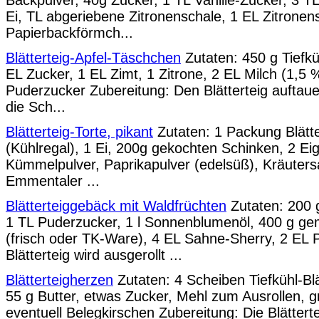
Backpulver, 40g Zucker, 1 TL Vanille-Zucker, 3 
Ei, TL abgeriebene Zitronenschale, 1 EL Zitronens
Papierbackförmch...
Blätterteig-Apfel-Täschchen
Zutaten: 450 g Tiefküh
EL Zucker, 1 EL Zimt, 1 Zitrone, 2 EL Milch (1,5 %
Puderzucker Zubereitung: Den Blätterteig auftau
die Sch...
Blätterteig-Torte, pikant
Zutaten: 1 Packung Blätte
(Kühlregal), 1 Ei, 200g gekochten Schinken, 2 Ei
Kümmelpulver, Paprikapulver (edelsüß), Kräuters
Emmentaler ...
Blätterteiggebäck mit Waldfrüchten
Zutaten: 200 g
1 TL Puderzucker, 1 l Sonnenblumenöl, 400 g g
(frisch oder TK-Ware), 4 EL Sahne-Sherry, 2 EL
Blätterteig wird ausgerollt ...
Blätterteigherzen
Zutaten: 4 Scheiben Tiefkühl-Blä
55 g Butter, etwas Zucker, Mehl zum Ausrollen, 
eventuell Belegkirschen Zubereitung: Die Blättert