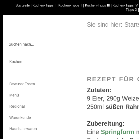
|
|
|
|
Startseite
Küchen-Tipps I
Küchen-Tipps II
Küchen-Tipps III
Küchen-Tipps IV
Tipps X
Sie sind hier:
Start
Kochen
Backen
REZEPT FÜR
Bewusst Essen
Zutaten:
Menü
9 Eier, 290g Weiz
250ml
süßen Rah
Regional
Warenkunde
Zubereitung:
Haushaltswaren
Eine
Springform
m