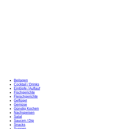
Beilagen
Cocktail / Drinks
Eintöpfe / Auflauf
Fischgerichte
Fleischgerichte
Geflügel
Gemüse
Günstig Kochen
Nachspeisen
Salat
Saucen / Dip
Snacks
Suppen