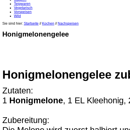
Teigwaren
Vegetarisch
Vorspeisen
Wild
Sie sind hier:
Startseite
//
Kochen
//
Nachspeisen
Honigmelonengelee
Honigmelonengelee zub
Zutaten:
1
Honigmelone
, 1 EL Kleehonig,
Zubereitung:
Die Melone wird zuerst halbiert un