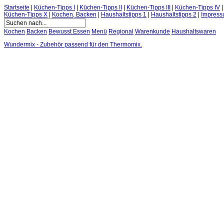
Startseite
|
Küchen-Tipps I
|
Küchen-Tipps II
|
Küchen-Tipps III
|
Küchen-Tipps IV
Küchen-Tipps X
|
Kochen, Backen
|
Haushaltstipps 1
|
Haushaltstipps 2
|
Impres
Kochen
Backen
Bewusst Essen
Menü
Regional
Warenkunde
Haushaltswaren
Wundermix - Zubehör passend für den Thermomix.