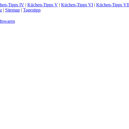
hen-Tipps IV
|
Küchen-Tipps V
|
Küchen-Tipps VI
|
Küchen-Tipps VI
z
|
Sitemap
|
Tagestipp
ltswaren