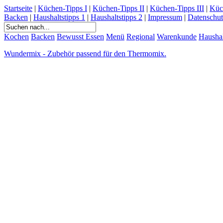
Startseite
|
Küchen-Tipps I
|
Küchen-Tipps II
|
Küchen-Tipps III
|
Küc
Backen
|
Haushaltstipps 1
|
Haushaltstipps 2
|
Impressum
|
Datenschut
Kochen
Backen
Bewusst Essen
Menü
Regional
Warenkunde
Hausha
Wundermix - Zubehör passend für den Thermomix.