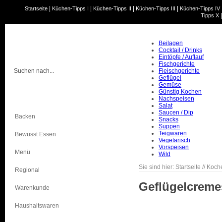
|
|
|
|
Startseite
Küchen-Tipps I
Küchen-Tipps II
Küchen-Tipps III
Küchen-Tipps IV
Tipps X
Beilagen
Cocktail / Drinks
Eintöpfe / Auflauf
Fischgerichte
Fleischgerichte
Geflügel
Gemüse
Günstig Kochen
Kochen
Nachspeisen
Salat
Saucen / Dip
Backen
Snacks
Suppen
Teigwaren
Bewusst Essen
Vegetarisch
Vorspeisen
Menü
Wild
Sie sind hier:
Startseite
//
Koch
Regional
Geflügelcrem
Warenkunde
Haushaltswaren