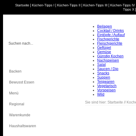
|
|
|
|
Startseite
Küchen-Tipps I
Küchen-Tipps II
Küchen-Tipps III
Küchen-Tipps IV
Tipps X
Beilagen
Cocktail / Drinks
Eintöpfe / Auflauf
Fischgerichte
Fleischgerichte
Geflügel
Gemüse
Günstig Kochen
Kochen
Nachspeisen
Salat
Saucen / Dip
Backen
Snacks
Suppen
Teigwaren
Bewusst Essen
Vegetarisch
Vorspeisen
Menü
Wild
Sie sind hier:
Startseite
//
Koch
Regional
Warenkunde
Haushaltswaren