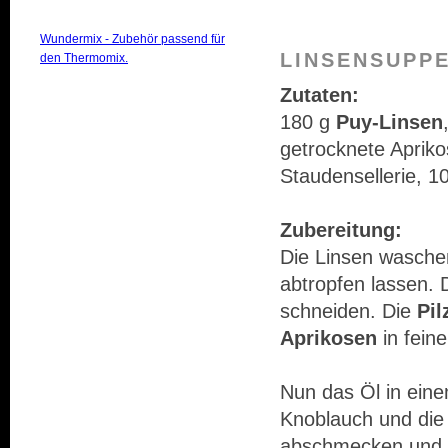
Wundermix - Zubehör passend für
LINSENSUPPE
den Thermomix.
Zutaten:
180 g
Puy-Linsen
getrocknete Apriko
Staudensellerie, 1
Zubereitung:
Die Linsen wasche
abtropfen lassen. 
schneiden. Die
Pil
Aprikosen
in fein
Nun das Öl in eine
Knoblauch und die 
abschmecken und 