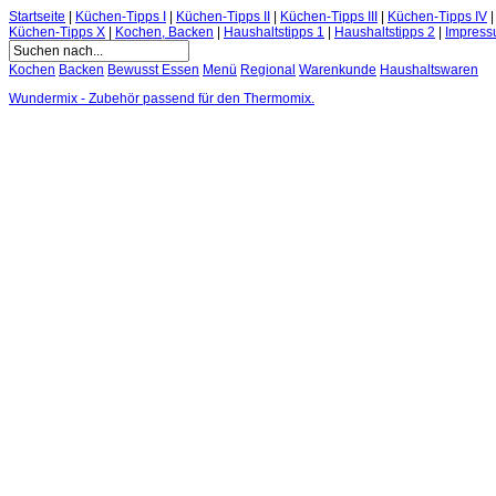
Startseite
|
Küchen-Tipps I
|
Küchen-Tipps II
|
Küchen-Tipps III
|
Küchen-Tipps IV
Küchen-Tipps X
|
Kochen, Backen
|
Haushaltstipps 1
|
Haushaltstipps 2
|
Impres
Kochen
Backen
Bewusst Essen
Menü
Regional
Warenkunde
Haushaltswaren
Wundermix - Zubehör passend für den Thermomix.