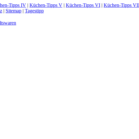
hen-Tipps IV
|
Küchen-Tipps V
|
Küchen-Tipps VI
|
Küchen-Tipps VI
z
|
Sitemap
|
Tagestipp
ltswaren