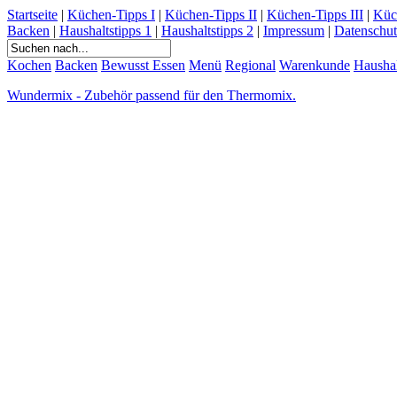
Startseite
|
Küchen-Tipps I
|
Küchen-Tipps II
|
Küchen-Tipps III
|
Küc
Backen
|
Haushaltstipps 1
|
Haushaltstipps 2
|
Impressum
|
Datenschut
Kochen
Backen
Bewusst Essen
Menü
Regional
Warenkunde
Hausha
Wundermix - Zubehör passend für den Thermomix.