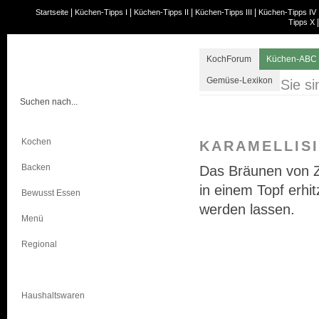
|
|
|
|
Startseite
Küchen-Tipps I
Küchen-Tipps II
Küchen-Tipps III
Küchen-Tipps IV
Tipps X
KochForum
Küchen-ABC
Gemüse-Lexikon
Sie si
Kochen
KARAMELLIS
Backen
Das Bräunen von Z
in einem Topf erhi
Bewusst Essen
werden lassen.
Menü
Regional
Warenkunde
Haushaltswaren