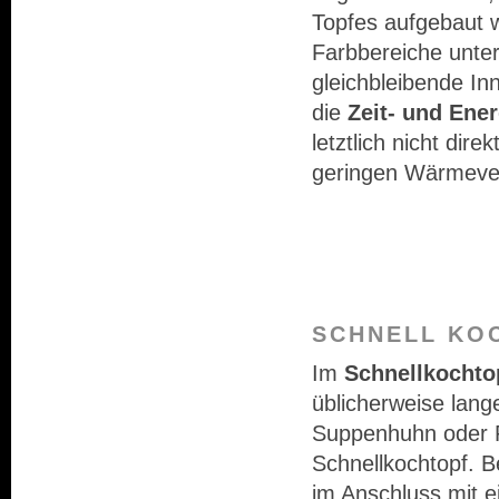
Topfes aufgebaut we
Farbbereiche untert
gleichbleibende In
die
Zeit- und Ene
letztlich nicht dir
geringen Wärmever
SCHNELL KO
Im
Schnellkochto
üblicherweise lang
Suppenhuhn oder Re
Schnellkochtopf. B
im Anschluss mit 