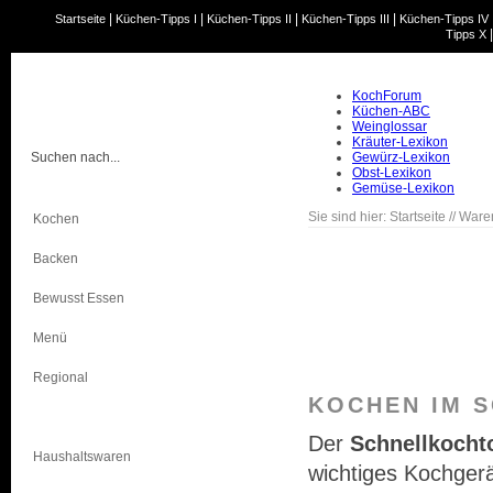
|
|
|
|
Startseite
Küchen-Tipps I
Küchen-Tipps II
Küchen-Tipps III
Küchen-Tipps IV
Tipps X
KochForum
Küchen-ABC
Weinglossar
Kräuter-Lexikon
Gewürz-Lexikon
Obst-Lexikon
Gemüse-Lexikon
Sie sind hier:
Startseite
//
Ware
Kochen
Backen
Bewusst Essen
Menü
Regional
KOCHEN IM 
Warenkunde
Der
Schnellkocht
Haushaltswaren
wichtiges Kochgerä