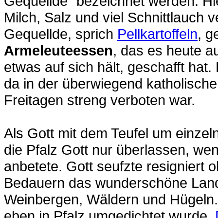
Gequellde“ bezeichnet werden. Hie
Milch, Salz und viel Schnittlauch
Gequellde, sprich
Pellkartoffeln
, g
Armeleuteessen
, das es heute a
etwas auf sich hält, geschafft hat.
da in der überwiegend katholische
Freitagen streng verboten war.
Als Gott mit dem Teufel um einzel
die Pfalz Gott nur überlassen, wenn
anbetete. Gott seufzte resigniert
Bedauern das wunderschöne Land 
Weinbergen, Wäldern und Hügeln. S
eben in Pfalz umgedichtet wurde.