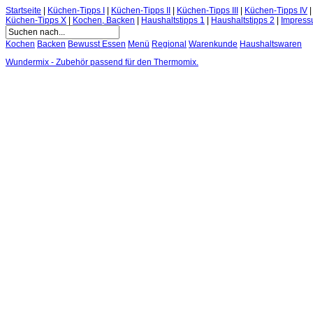
Startseite
|
Küchen-Tipps I
|
Küchen-Tipps II
|
Küchen-Tipps III
|
Küchen-Tipps IV
Küchen-Tipps X
|
Kochen, Backen
|
Haushaltstipps 1
|
Haushaltstipps 2
|
Impres
Kochen
Backen
Bewusst Essen
Menü
Regional
Warenkunde
Haushaltswaren
Wundermix - Zubehör passend für den Thermomix.