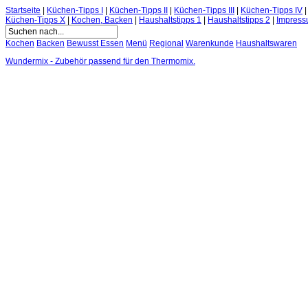
Startseite
|
Küchen-Tipps I
|
Küchen-Tipps II
|
Küchen-Tipps III
|
Küchen-Tipps IV
Küchen-Tipps X
|
Kochen, Backen
|
Haushaltstipps 1
|
Haushaltstipps 2
|
Impres
Kochen
Backen
Bewusst Essen
Menü
Regional
Warenkunde
Haushaltswaren
Wundermix - Zubehör passend für den Thermomix.