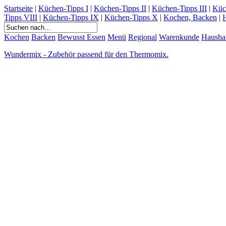
Startseite
|
Küchen-Tipps I
|
Küchen-Tipps II
|
Küchen-Tipps III
|
Küc
Tipps VIII
|
Küchen-Tipps IX
|
Küchen-Tipps X
|
Kochen, Backen
|
H
Kochen
Backen
Bewusst Essen
Menü
Regional
Warenkunde
Hausha
Wundermix - Zubehör passend für den Thermomix.