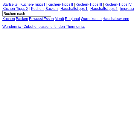
Startseite
|
Küchen-Tipps I
|
Küchen-Tipps II
|
Küchen-Tipps III
|
Küchen-Tipps IV
Küchen-Tipps X
|
Kochen, Backen
|
Haushaltstipps 1
|
Haushaltstipps 2
|
Impres
Kochen
Backen
Bewusst Essen
Menü
Regional
Warenkunde
Haushaltswaren
Wundermix - Zubehör passend für den Thermomix.