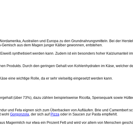
 Nordamerika, Australien und Europa zu den Grundnahrungsmitteln. Bei der Herst
zym-Gemisch aus dem Magen junger Kälber gewonnen, entstehen.
iweiß synthetisiert werden kann. Zudem ist ein besonders hoher Kalziumanteil im 
n Produkts. Durch den geringen Gehalt von Kohlenhydraten im Käse, welcher dem
Käse eine wichtige Rolle, da er sehr vielseitig eingesetzt werden kann.
gehalt (über 73%), dazu zählen beispielsweise Ricotta, Speisequark sowie Hütte
ndur und Feta eignen sich zum Überbacken von Aufläufen. Brie und Camembert sc
t wohl
Gorgonzola
, der sich auf
Pizza
oder in Saucen zur Pasta empfiehlt.
g aus Magermilch nur etwa ein Prozent Fett und wird vor allem von Menschen geschä