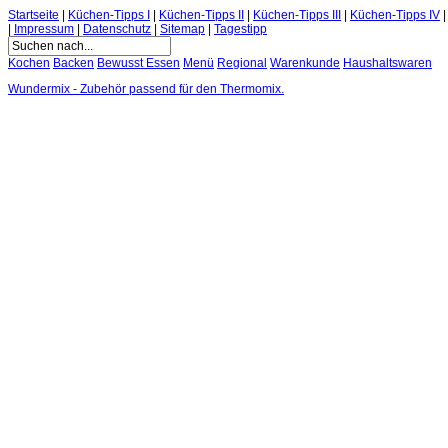
Startseite
|
Küchen-Tipps I
|
Küchen-Tipps II
|
Küchen-Tipps III
|
Küchen-Tipps IV
|
Impressum
|
Datenschutz
|
Sitemap
|
Tagestipp
Kochen
Backen
Bewusst Essen
Menü
Regional
Warenkunde
Haushaltswaren
Wundermix - Zubehör passend für den Thermomix.