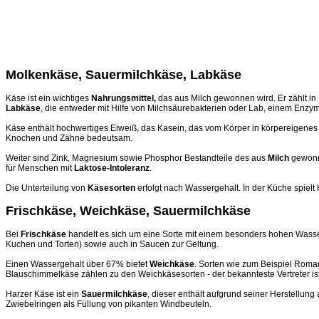
Molkenkäse, Sauermilchkäse, Labkäse
Käse ist ein wichtiges
Nahrungsmittel,
das aus Milch gewonnen wird. Er zählt in
Labkäse
, die entweder mit Hilfe von Milchsäurebakterien oder Lab, einem En
Käse enthält hochwertiges Eiweiß, das Kasein, das vom Körper in körpereigenes E
Knochen und Zähne bedeutsam.
Weiter sind Zink, Magnesium sowie Phosphor Bestandteile des aus
Milch
gewonne
für Menschen mit
Laktose-Intoleranz
.
Die Unterteilung von
Käsesorten
erfolgt nach Wassergehalt. In der Küche spielt 
Frischkäse, Weichkäse, Sauermilchkäse
Bei
Frischkäse
handelt es sich um eine Sorte mit einem besonders hohen Wasser
Kuchen und Torten) sowie auch in Saucen zur Geltung.
Einen Wassergehalt über 67% bietet
Weichkäse
. Sorten wie zum Beispiel Roma
Blauschimmelkäse zählen zu den Weichkäsesorten - der bekannteste Vertreter is
Harzer Käse ist ein
Sauermilchkäse
, dieser enthält aufgrund seiner Herstellun
Zwiebelringen als Füllung von pikanten Windbeuteln.