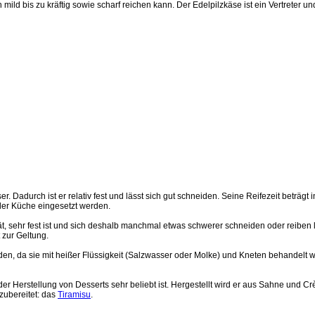
mild bis zu kräftig sowie scharf reichen kann. Der Edelpilzkäse ist ein Vertreter
ser. Dadurch ist er relativ fest und lässt sich gut schneiden. Seine Reifezeit betr
 der Küche eingesetzt werden.
ät, sehr fest ist und sich deshalb manchmal etwas schwerer schneiden oder reiben l
 zur Geltung.
n, da sie mit heißer Flüssigkeit (Salzwasser oder Molke) und Kneten behandelt we
der Herstellung von Desserts sehr beliebt ist. Hergestellt wird er aus Sahne und 
zubereitet: das
Tiramisu
.