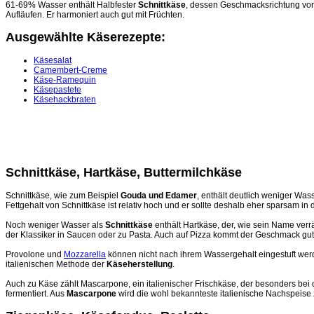
61-69% Wasser enthält Halbfester
Schnittkäse
, dessen Geschmacksrichtung von 
Aufläufen. Er harmoniert auch gut mit Früchten.
Ausgewählte Käserezepte:
Käsesalat
Camembert-Creme
Käse-Ramequin
Käsepastete
Käsehackbraten
Schnittkäse, Hartkäse, Buttermilchkäse
Schnittkäse, wie zum Beispiel
Gouda und Edamer
, enthält deutlich weniger Was
Fettgehalt von Schnittkäse ist relativ hoch und er sollte deshalb eher sparsam in
Noch weniger Wasser als
Schnittkäse
enthält Hartkäse, der, wie sein Name verr
der Klassiker in Saucen oder zu Pasta. Auch auf Pizza kommt der Geschmack gut
Provolone und
Mozzarella
können nicht nach ihrem Wassergehalt eingestuft werde
italienischen Methode der
Käseherstellung
.
Auch zu Käse zählt Mascarpone, ein italienischer Frischkäse, der besonders bei 
fermentiert. Aus
Mascarpone
wird die wohl bekannteste italienische Nachspeise 