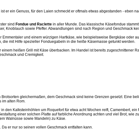
 ist er ein Genuss, für den Laien schmeckt er oftmals etwas abgestanden - eben na
ester sind
Fondue und Raclette
in aller Munde. Das klassische Käsefondue stamm
ser, Knoblauch sowie Pfeffer. Abwandlungen sind nach Region und Geschmack kei
r Emmentaler und einem würzigen Hartkäse, wie beispielsweise Bergkäse oder auch
n, die mit Hilfe spezieller Fonduegabeln in die heiße Käsemasse getunkt werden.
 einem heißen Grill mit Käse überbacken. Im Handel ist bereits zugeschnittener Ra
 Geschmack und Cremigkeit.
llen Brotsorten gleichermaßen, dem Geschmack sind keine Grenzen gesetzt. Eine bel
s im alten Rom.
r in den Kalksteinhöhlen um Roquefort für etwa acht Wochen reift, Camembert, ein
Gestaltung einer solchen Platte auf farbliche Anordnung achten und viel Brot, wie
llem Walnüsse sowie Mandeln) zu Käse.
d. Da er nur so seinen vollen Geschmack entfalten kann.