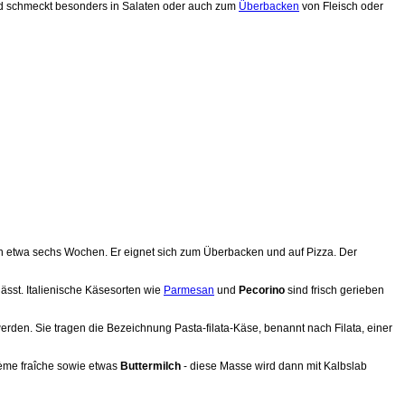
 und schmeckt besonders in Salaten oder auch zum
Überbacken
von Fleisch oder
ägt in etwa sechs Wochen. Er eignet sich zum Überbacken und auf Pizza. Der
ässt. Italienische Käsesorten wie
Parmesan
und
Pecorino
sind frisch gerieben
rden. Sie tragen die Bezeichnung Pasta-filata-Käse, benannt nach Filata, einer
Crème fraîche sowie etwas
Buttermilch
- diese Masse wird dann mit Kalbslab