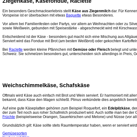
Ziegenkäse, Käsefondue, Raclette
Ein besonders Geschmackserlebnis stellt
Käse aus Ziegenmilch
dar. Für Kenner
Vorspeise ist er überbacken mit etwas
Baguette
etwas Besonderes.
Vor allem bei Familienfesten oder Partys, vor allem an Weihnachten oder zu Silv
sowie Weißwein, gebunden mit Speisestärke - abgeschmeckt wird mit Kirschwas
Entscheidend ist der Käse - besonders gut macht sich eine Mischung aus Allgäue
Serviert wird das Fondue mit Brot (am besten Weißbrot) oder gekochten Kartoffel
Bei
Raclette
werden kleine Pfännchen mit
Gemüse oder Fleisch
belegt und unter
Schweiz. Sie schmelzen besonders gut, unterscheiden sich allerdings in Preis,
Weichschimmelkäse, Schafskäse
Oftmals wird Käse auch einfach mit Brot und Wein serviert. Er harmoniert mit a
bekannt, dass Käse den Magen schließt. Plinus verkündete dies angeblich bereit
Auf eine gute Käseplatten gehören zum Beispiel Roquefort, ein
Edelpilzkäse
, de
der zum Teil noch aus roher Schafmilch produziert wird. Auch sollte man bei der 
Früchte
(beispielsweise Orangen, Sauerkirschen und Melone) und Nüsse (vor a
Grundsätzlich gilt: Käse sollte stets Raumtemperatur haben, wenn er serviert wir
Gemüsesorten