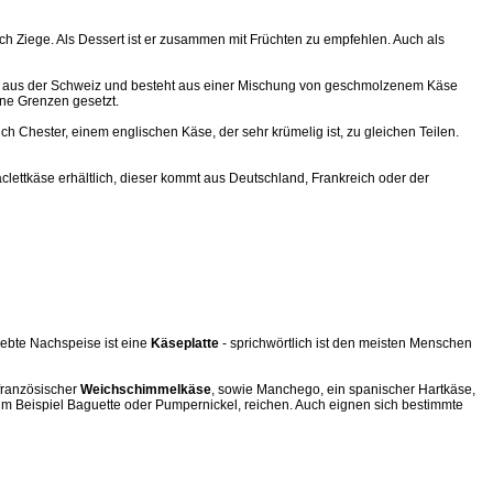
ch Ziege. Als Dessert ist er zusammen mit Früchten zu empfehlen. Auch als
t aus der Schweiz und besteht aus einer Mischung von geschmolzenem Käse
ne Grenzen gesetzt.
 Chester, einem englischen Käse, der sehr krümelig ist, zu gleichen Teilen.
clettkäse erhältlich, dieser kommt aus Deutschland, Frankreich oder der
iebte Nachspeise ist eine
Käseplatte
- sprichwörtlich ist den meisten Menschen
 französischer
Weichschimmelkäse
, sowie Manchego, ein spanischer Hartkäse,
 zum Beispiel Baguette oder Pumpernickel, reichen. Auch eignen sich bestimmte