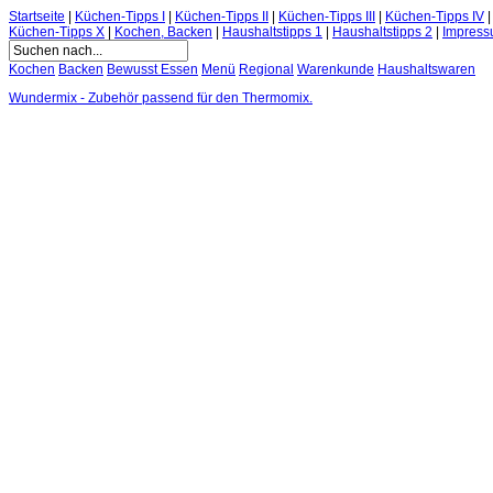
Startseite
|
Küchen-Tipps I
|
Küchen-Tipps II
|
Küchen-Tipps III
|
Küchen-Tipps IV
Küchen-Tipps X
|
Kochen, Backen
|
Haushaltstipps 1
|
Haushaltstipps 2
|
Impres
Kochen
Backen
Bewusst Essen
Menü
Regional
Warenkunde
Haushaltswaren
Wundermix - Zubehör passend für den Thermomix.