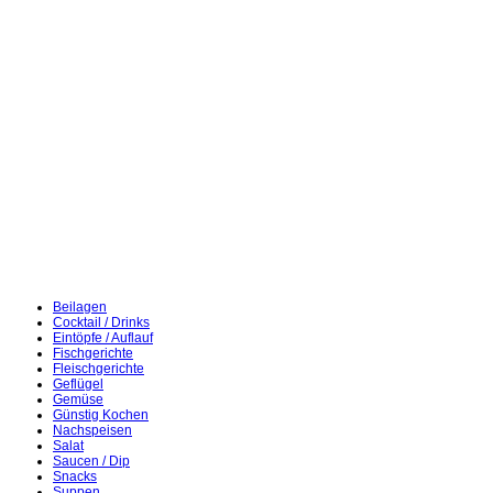
Beilagen
Cocktail / Drinks
Eintöpfe / Auflauf
Fischgerichte
Fleischgerichte
Geflügel
Gemüse
Günstig Kochen
Nachspeisen
Salat
Saucen / Dip
Snacks
Suppen