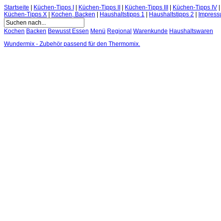
Startseite
|
Küchen-Tipps I
|
Küchen-Tipps II
|
Küchen-Tipps III
|
Küchen-Tipps IV
Küchen-Tipps X
|
Kochen, Backen
|
Haushaltstipps 1
|
Haushaltstipps 2
|
Impres
Kochen
Backen
Bewusst Essen
Menü
Regional
Warenkunde
Haushaltswaren
Wundermix - Zubehör passend für den Thermomix.