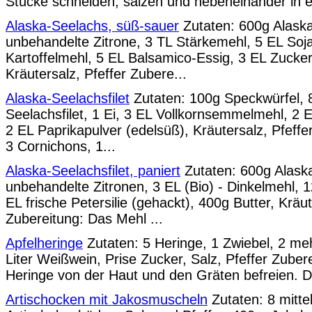
Stücke schneiden, salzen und nebeneinander in ei
Alaska-Seelachs, süß-sauer
Zutaten: 600g Alaska-
unbehandelte Zitrone, 3 TL Stärkemehl, 5 EL Soj
Kartoffelmehl, 5 EL Balsamico-Essig, 3 EL Zucke
Kräutersalz, Pfeffer Zubere...
Alaska-Seelachsfilet
Zutaten: 100g Speckwürfel, 
Seelachsfilet, 1 Ei, 3 EL Vollkornsemmelmehl, 2 
2 EL Paprikapulver (edelsüß), Kräutersalz, Pfef
3 Cornichons, 1...
Alaska-Seelachsfilet, paniert
Zutaten: 600g Alaska
unbehandelte Zitronen, 3 EL (Bio) - Dinkelmehl
EL frische Petersilie (gehackt), 400g Butter, Kräut
Zubereitung: Das Mehl ...
Apfelheringe
Zutaten: 5 Heringe, 1 Zwiebel, 2 mehl
Liter Weißwein, Prise Zucker, Salz, Pfeffer Zuber
Heringe von der Haut und den Gräten befreien. Die
Artischocken mit Jakosmuscheln
Zutaten: 8 mitte