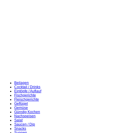
Beilagen
Cocktail / Drinks
Eintöpfe / Auflauf
Fischgerichte
Fleischgerichte
Geflügel
Gemüse
Günstig Kochen
Nachspeisen
Salat
Saucen / Dip
Snacks
Suppen