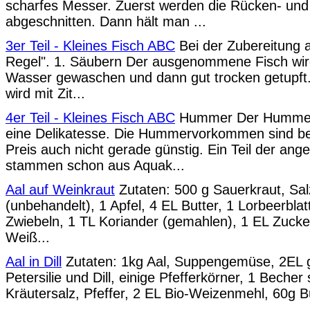
scharfes Messer. Zuerst werden die Rücken- und
abgeschnitten. Dann hält man ...
3er Teil - Kleines Fisch ABC
Bei der Zubereitung al
Regel". 1. Säubern Der ausgenommene Fisch wird
Wasser gewaschen und dann gut trocken getupft.
wird mit Zit...
4er Teil - Kleines Fisch ABC
Hummer Der Hummer 
eine Delikatesse. Die Hummervorkommen sind beg
Preis auch nicht gerade günstig. Ein Teil der a
stammen schon aus Aquak...
Aal auf Weinkraut
Zutaten: 500 g Sauerkraut, Salz
(unbehandelt), 1 Apfel, 4 EL Butter, 1 Lorbeerbla
Zwiebeln, 1 TL Koriander (gemahlen), 1 EL Zucke
Weiß...
Aal in Dill
Zutaten: 1kg Aal, Suppengemüse, 2EL g
Petersilie und Dill, einige Pfefferkörner, 1 Beche
Kräutersalz, Pfeffer, 2 EL Bio-Weizenmehl, 60g Bu