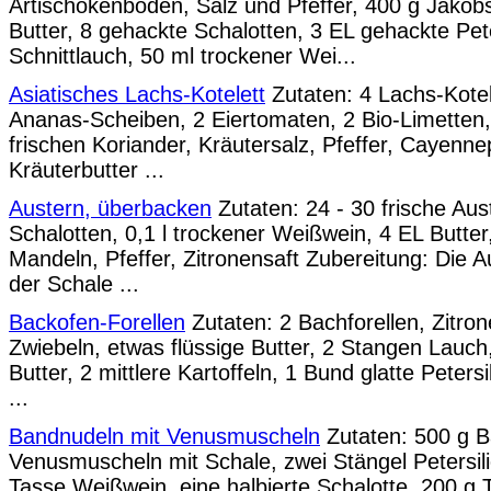
Artischokenböden, Salz und Pfeffer, 400 g Jakob
Butter, 8 gehackte Schalotten, 3 EL gehackte Pet
Schnittlauch, 50 ml trockener Wei...
Asiatisches Lachs-Kotelett
Zutaten: 4 Lachs-Kotel
Ananas-Scheiben, 2 Eiertomaten, 2 Bio-Limetten,
frischen Koriander, Kräutersalz, Pfeffer, Cayenne
Kräuterbutter ...
Austern, überbacken
Zutaten: 24 - 30 frische Aust
Schalotten, 0,1 l trockener Weißwein, 4 EL Butter
Mandeln, Pfeffer, Zitronensaft Zubereitung: Die 
der Schale ...
Backofen-Forellen
Zutaten: 2 Bachforellen, Zitron
Zwiebeln, etwas flüssige Butter, 2 Stangen Lauch,
Butter, 2 mittlere Kartoffeln, 1 Bund glatte Petersi
...
Bandnudeln mit Venusmuscheln
Zutaten: 500 g B
Venusmuscheln mit Schale, zwei Stängel Petersilie
Tasse Weißwein, eine halbierte Schalotte, 200 g 