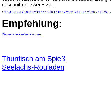
geschnitten, zwei Esslö...
1
2
3
4
5
6
7
8
9
10
11
12
13
14
15
16
17
18
19
20
21
22
23
24
25
26
27
28
29
Empfehlung:
Die meistverkauften Pfannen
Thunfisch am Spieß
Seelachs-Rouladen