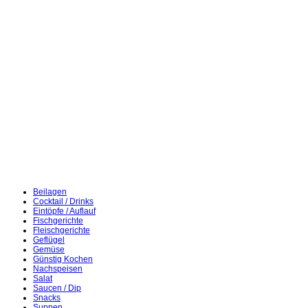
Beilagen
Cocktail / Drinks
Eintöpfe / Auflauf
Fischgerichte
Fleischgerichte
Geflügel
Gemüse
Günstig Kochen
Nachspeisen
Salat
Saucen / Dip
Snacks
Suppen