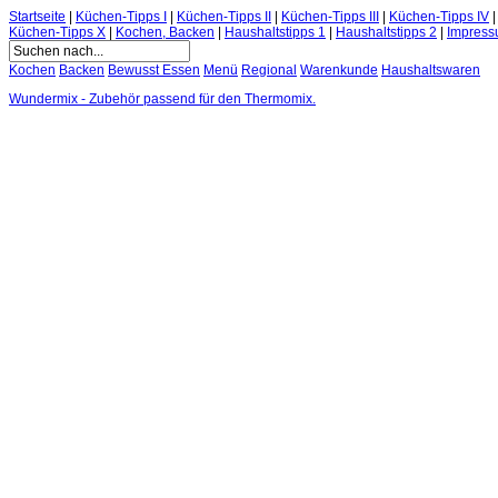
Startseite
|
Küchen-Tipps I
|
Küchen-Tipps II
|
Küchen-Tipps III
|
Küchen-Tipps IV
Küchen-Tipps X
|
Kochen, Backen
|
Haushaltstipps 1
|
Haushaltstipps 2
|
Impres
Kochen
Backen
Bewusst Essen
Menü
Regional
Warenkunde
Haushaltswaren
Wundermix - Zubehör passend für den Thermomix.