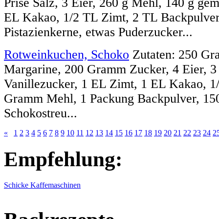
Prise Salz, 3 Eier, 260 g Mehl, 140 g gem
EL Kakao, 1/2 TL Zimt, 2 TL Backpulver,
Pistazienkerne, etwas Puderzucker...
Rotweinkuchen, Schoko
Zutaten: 250 Gr
Margarine, 200 Gramm Zucker, 4 Eier, 
Vanillezucker, 1 EL Zimt, 1 EL Kakao, 1/
Gramm Mehl, 1 Packung Backpulver, 1
Schokostreu...
«
1
2
3
4
5
6
7
8
9
10
11
12
13
14
15
16
17
18
19
20
21
22
23
24
2
Empfehlung:
Schicke Kaffemaschinen