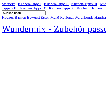
Startseite
|
Küchen-Tipps I
|
Küchen-Tipps II
|
Küchen-Tipps III
|
Küc
Tipps VIII
|
Küchen-Tipps IX
|
Küchen-Tipps X
|
Kochen, Backen
|
H
Kochen
Backen
Bewusst Essen
Menü
Regional
Warenkunde
Hausha
Wundermix - Zubehör pass