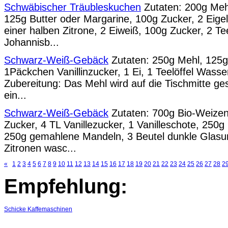
Schwäbischer Träubleskuchen
Zutaten: 200g Mehl
125g Butter oder Margarine, 100g Zucker, 2 Eige
einer halben Zitrone, 2 Eiweiß, 100g Zucker, 2 Te
Johannisb...
Schwarz-Weiß-Gebäck
Zutaten: 250g Mehl, 125g 
1Päckchen Vanillinzucker, 1 Ei, 1 Teelöffel Wasse
Zubereitung: Das Mehl wird auf die Tischmitte gesi
ein...
Schwarz-Weiß-Gebäck
Zutaten: 700g Bio-Weizen
Zucker, 4 TL Vanillezucker, 1 Vanilleschote, 250g 
250g gemahlene Mandeln, 3 Beutel dunkle Glasur
Zitronen wasc...
«
1
2
3
4
5
6
7
8
9
10
11
12
13
14
15
16
17
18
19
20
21
22
23
24
25
26
27
28
2
Empfehlung:
Schicke Kaffemaschinen