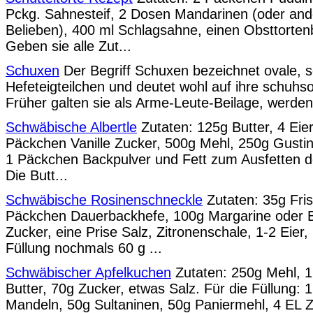
Pckg. Sahnesteif, 2 Dosen Mandarinen (oder and
Belieben), 400 ml Schlagsahne, einen Obsttorte
Geben sie alle Zut...
Schuxen
Der Begriff Schuxen bezeichnet ovale,
Hefeteigteilchen und deutet wohl auf ihre schuhs
Früher galten sie als Arme-Leute-Beilage, werden 
Schwäbische Albertle
Zutaten: 125g Butter, 4 Eie
Päckchen Vanille Zucker, 500g Mehl, 250g Gustin
1 Päckchen Backpulver und Fett zum Ausfetten d
Die Butt...
Schwäbische Rosinenschneckle
Zutaten: 35g Fris
Päckchen Dauerbackhefe, 100g Margarine oder B
Zucker, eine Prise Salz, Zitronenschale, 1-2 Eier,
Füllung nochmals 60 g ...
Schwäbischer Apfelkuchen
Zutaten: 250g Mehl, 1 
Butter, 70g Zucker, etwas Salz. Für die Füllung: 1
Mandeln, 50g Sultaninen, 50g Paniermehl, 4 EL Zi