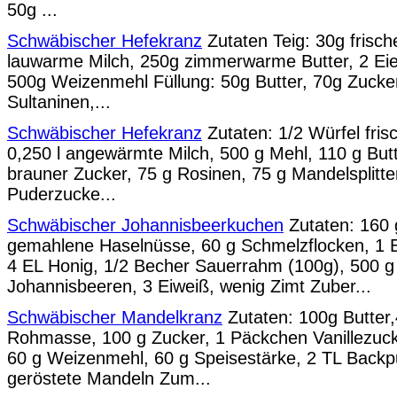
50g ...
Schwäbischer Hefekranz
Zutaten Teig: 30g frisch
lauwarme Milch, 250g zimmerwarme Butter, 2 Ei
500g Weizenmehl Füllung: 50g Butter, 70g Zucker
Sultaninen,...
Schwäbischer Hefekranz
Zutaten: 1/2 Würfel fris
0,250 l angewärmte Milch, 500 g Mehl, 110 g Butte
brauner Zucker, 75 g Rosinen, 75 g Mandelsplitter
Puderzucke...
Schwäbischer Johannisbeerkuchen
Zutaten: 160 
gemahlene Haselnüsse, 60 g Schmelzflocken, 1 E
4 EL Honig, 1/2 Becher Sauerrahm (100g), 500 g
Johannisbeeren, 3 Eiweiß, wenig Zimt Zuber...
Schwäbischer Mandelkranz
Zutaten: 100g Butter
Rohmasse, 100 g Zucker, 1 Päckchen Vanillezucker
60 g Weizenmehl, 60 g Speisestärke, 2 TL Backp
geröstete Mandeln Zum...