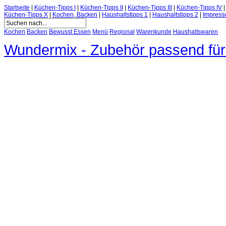
Startseite
|
Küchen-Tipps I
|
Küchen-Tipps II
|
Küchen-Tipps III
|
Küchen-Tipps IV
Küchen-Tipps X
|
Kochen, Backen
|
Haushaltstipps 1
|
Haushaltstipps 2
|
Impres
Kochen
Backen
Bewusst Essen
Menü
Regional
Warenkunde
Haushaltswaren
Wundermix - Zubehör passend fü