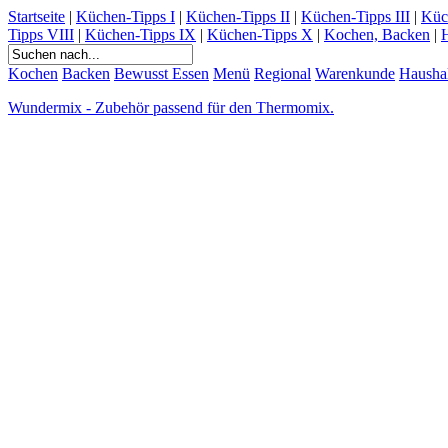
Startseite
|
Küchen-Tipps I
|
Küchen-Tipps II
|
Küchen-Tipps III
|
Küc
Tipps VIII
|
Küchen-Tipps IX
|
Küchen-Tipps X
|
Kochen, Backen
|
H
Kochen
Backen
Bewusst Essen
Menü
Regional
Warenkunde
Hausha
Wundermix - Zubehör passend für den Thermomix.