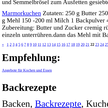
und Semmelbrösel zum Ausfetten gesiebte
Marmorkuchen
Zutaten: 250 g Butter 25
g Mehl 150 -200 ml Milch 1 Backpulver 
Zubereitung: Butter und Zucker cremig rü
einzeln unterrühren.dann das Mehl mit Ba
«
1
2
3
4
5
6
7
8
9
10
11
12
13
14
15
16
17
18
19
20
21
22
23
24
2
Empfehlung:
Angebote für Kochen und Essen
Backrezepte
Backen,
Backrezepte
, Kuch